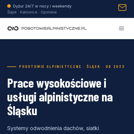
Przejdź
Dyżur 24/7 w nocy i weekendy
do
Śląsk · Katowice · Opolskie
treści
POGOTOWIE ALPINISTYCZNE · ŚLĄSK · OD 2023
Prace wysokościowe i
usługi alpinistyczne na
Śląsku
Systemy odwodnienia dachów, siatki