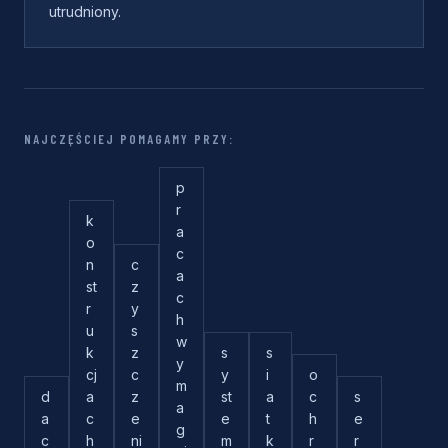
utrudniony.
NAJCZĘŚCIEJ POMAGAMY PRZY:
p
r
k
a
o
c
n
c
a
st
z
c
r
y
h
u
s
w
k
z
s
s
y
cj
c
y
i
o
m
d
a
z
st
a
c
s
a
a
c
e
e
t
h
e
g
c
h
ni
m
k
r
r