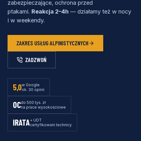
zabezpieczające, ochrona przed
ptakami.
Reakcja 2–4h
— działamy też w nocy
i w weekendy.
ZAKRES USŁUG ALPINISTYCZNYCH
ZADZWOŃ
5,0
w Google
ok. 30 opinii
OC
do 500 tys. zł
na prace wysokościowe
IRATA
+ UDT
certyfikowani technicy