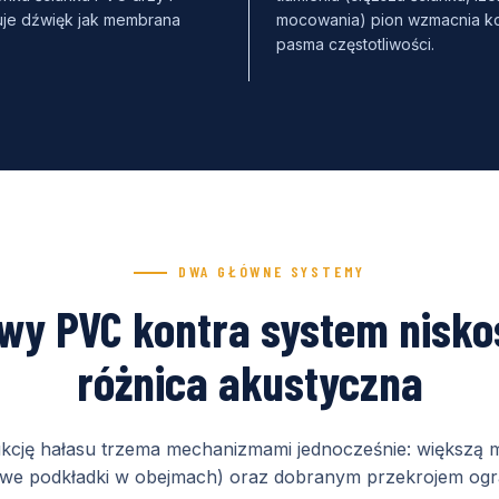
uje dźwięk jak membrana
mocowania) pion wzmacnia k
pasma częstotliwości.
DWA GŁÓWNE SYSTEMY
wy PVC kontra system nisk
różnica akustyczna
dukcję hałasu trzema mechanizmami jednocześnie: większą 
e podkładki w obejmach) oraz dobranym przekrojem ogr