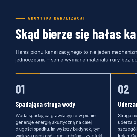
AKUSTYKA KANALIZACJI
Skąd bierze się hałas ka
Hałas pionu kanalizacyjnego to nie jeden mechanizm
jednocześnie – sama wymiana materiału rury bez po
01
02
Spadająca struga wody
Uderzan
Woda spadająca grawitacyjnie w pionie
Struga ni
generuje energię akustyczną na całej
uderza o 
długości spadku. Im wyższy budynek, tym
szczególn
większa prędkość strugi i głośniejszy efekt
kolan. Ci