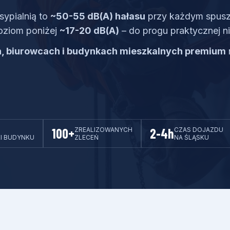
sypialnią to
~50-55 dB(A) hałasu
przy każdym spusz
oziom poniżej
~17-20 dB(A)
– do progu praktycznej ni
ch, biurowcach i budynkach mieszkalnych premium
100+
2-4h
ZREALIZOWANYCH
CZAS DOJAZDU
I BUDYNKU
ZLECEŃ
NA ŚLĄSKU