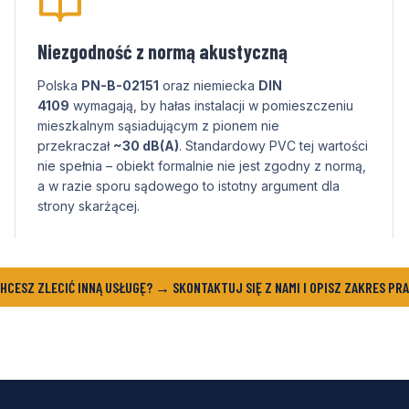
Niezgodność z normą akustyczną
Polska
PN-B-02151
oraz niemiecka
DIN
4109
wymagają, by hałas instalacji w pomieszczeniu
mieszkalnym sąsiadującym z pionem nie
przekraczał
~30 dB(A)
. Standardowy PVC tej wartości
nie spełnia – obiekt formalnie nie jest zgodny z normą,
a w razie sporu sądowego to istotny argument dla
strony skarżącej.
HCESZ ZLECIĆ INNĄ USŁUGĘ? → SKONTAKTUJ SIĘ Z NAMI I OPISZ ZAKRES PR