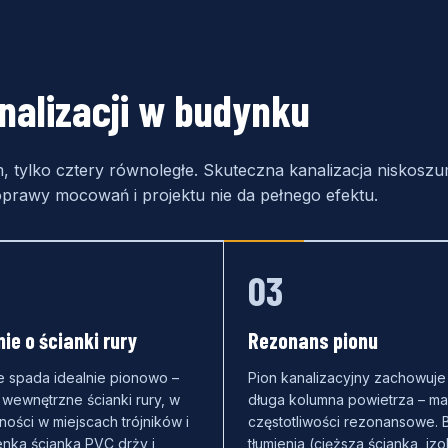
nalizacji w budynku
, tylko cztery równoległe. Skuteczna kanalizacja niskosz
prawy mocowań i projektu nie da pełnego efektu.
03
ie o ścianki rury
Rezonans pionu
e spada idealnie pionowo –
Pion kanalizacyjny zachowuje 
wewnętrzne ścianki rury, w
długa kolumna powietrza – ma
ości w miejscach trójników i
częstotliwości rezonansowe. 
enka ścianka PVC drży i
tłumienia (cięższa ścianka, iz