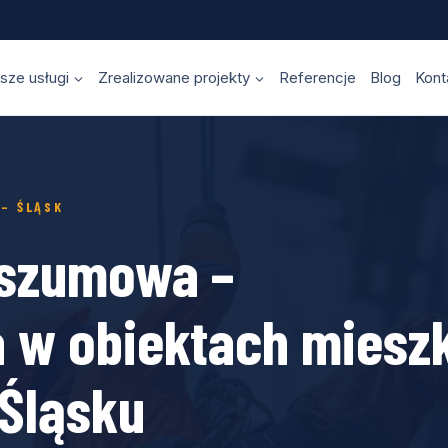
sze usługi
Zrealizowane projekty
Referencje
Blog
Kont
– ŚLĄSK
oszumowa –
 w obiektach mieszk
Śląsku