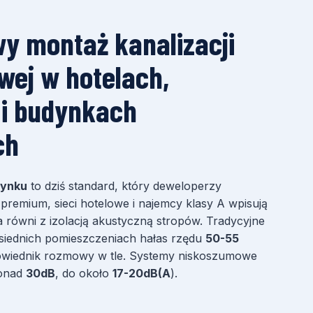
y montaż kanalizacji
ej w hotelach,
 i budynkach
ch
dynku
to dziś standard, który deweloperzy
remium, sieci hotelowe i najemcy klasy A wpisują
na równi z izolacją akustyczną stropów. Tradycyjne
siednich pomieszczeniach hałas rzędu
50-55
wiednik rozmowy w tle. Systemy niskoszumowe
ponad
30dB
, do około
17-20dB(A
).