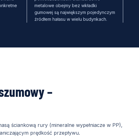
onkretne
metalowe obejmy bez wkładki
gumowej są największym pojedynczym
źródłem hałasu w wielu budynkach.
oszumowy –
masą ściankową rury (mineralne wypełniacze w PP),
aniczającym prędkość przepływu.