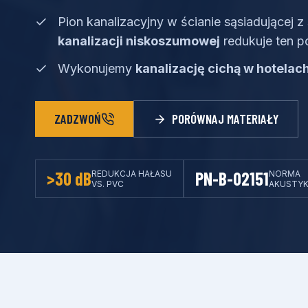
Pion kanalizacyjny w ścianie sąsiadującej z 
kanalizacji niskoszumowej
redukuje ten p
Wykonujemy
kanalizację cichą w hotela
ZADZWOŃ
PORÓWNAJ MATERIAŁY
>30 dB
PN-B-02151
REDUKCJA HAŁASU
NORMA
VS. PVC
AKUSTYK