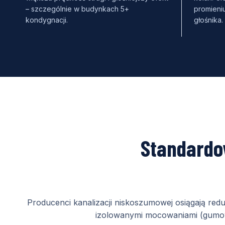
– szczególnie w budynkach 5+
promieni
kondygnacji.
głośnika.
Standardo
Producenci kanalizacji niskoszumowej osiągają re
izolowanymi mocowaniami (gumow