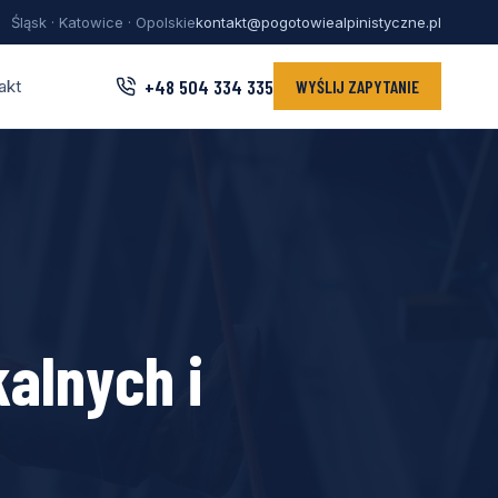
Śląsk · Katowice · Opolskie
kontakt@pogotowiealpinistyczne.pl
+48 504 334 335
akt
WYŚLIJ ZAPYTANIE
alnych i