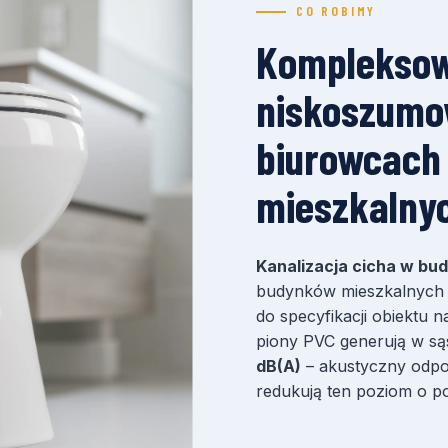
CO ROBIMY
Kompleksow
niskoszumow
biurowcach
mieszkalny
Kanalizacja cicha w bu
budynków mieszkalnych p
do specyfikacji obiektu 
piony PVC generują w są
dB(A)
– akustyczny odpo
redukują ten poziom o 