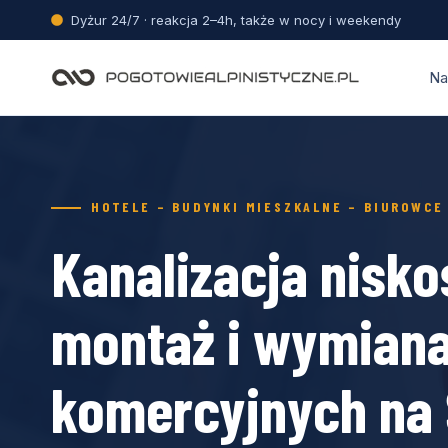
Przejdź
Dyżur 24/7 · reakcja 2–4h, także w nocy i weekendy
do
treści
Na
HOTELE – BUDYNKI MIESZKALNE – BIUROWCE 
Kanalizacja nisk
montaż i wymiana
komercyjnych na 