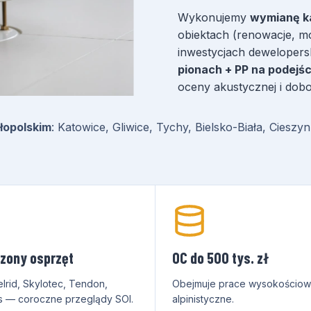
Wykonujemy
wymianę ka
obiektach (renowacje, 
inwestycjach dewelopers
pionach + PP na podejś
oceny akustycznej i dobo
łopolskim
: Katowice, Gliwice, Tychy, Bielsko-Biała, Cies
zony osprzęt
OC do 500 tys. zł
elrid, Skylotec, Tendon,
Obejmuje prace wysokościow
s — coroczne przeglądy SOI.
alpinistyczne.