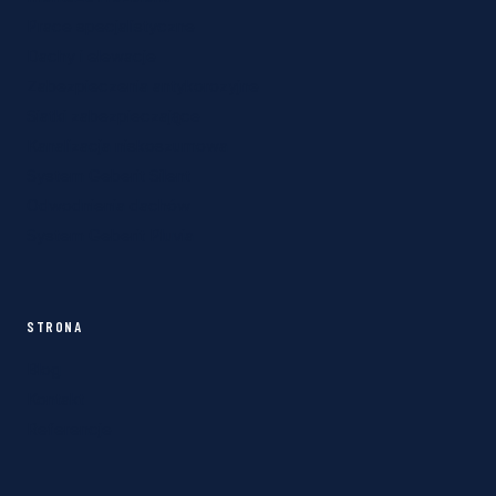
Prace specjalistyczne
Dachy i elewacje
Zabezpieczenia antykorozyjne
Siatki zabezpieczające
Kanalizacja niskoszumowa
System Geberit Silent
Odwodnienia dachów
System Geberit Pluvia
STRONA
Blog
Kontakt
Referencje