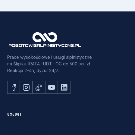
y
c
h
o
s
o
b
Prace wysokościowe i usługi alpinistyczne
o
na Śląsku. IRATA · UDT · OC do 500 tys. zł.
w
Reakcja 2–4h, dyżur 24/7.
y
c
h
USŁUGI
Serwis budynków
Montaże i rozbiórki