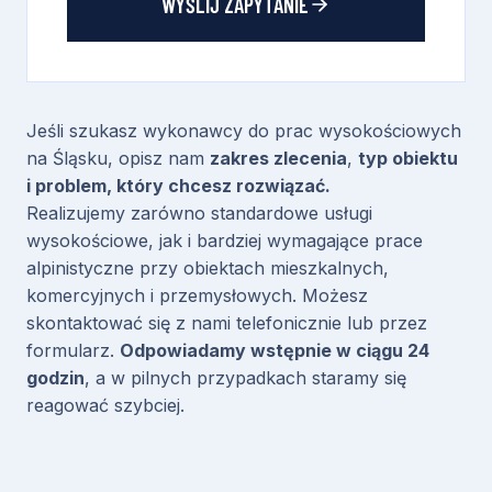
WYŚLIJ ZAPYTANIE
n
a
p
r
Jeśli szukasz wykonawcy do prac wysokościowych
z
na Śląsku, opisz nam
zakres zlecenia
,
typ obiektu
e
i problem, który chcesz rozwiązać.
t
Realizujemy zarówno standardowe usługi
w
wysokościowe, jak i bardziej wymagające prace
a
alpinistyczne przy obiektach mieszkalnych,
r
komercyjnych i przemysłowych. Możesz
z
skontaktować się z nami telefonicznie lub przez
a
formularz.
Odpowiadamy wstępnie w ciągu 24
n
godzin
, a w pilnych przypadkach staramy się
i
reagować szybciej.
e
d
a
n