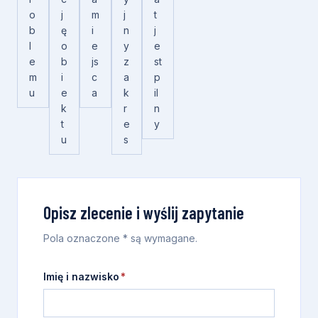
o
j
m
j
t
b
ę
i
n
j
l
o
e
y
e
e
b
js
z
st
m
i
c
a
p
u
e
a
k
il
k
r
n
t
e
y
u
s
Opisz zlecenie i wyślij zapytanie
Pola oznaczone * są wymagane.
Imię i nazwisko
*