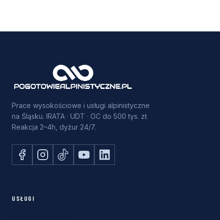
n
y
c
h
o
s
o
b
Prace wysokościowe i usługi alpinistyczne
o
na Śląsku. IRATA · UDT · OC do 500 tys. zł.
w
Reakcja 2–4h, dyżur 24/7.
y
c
h
USŁUGI
Serwis budynków