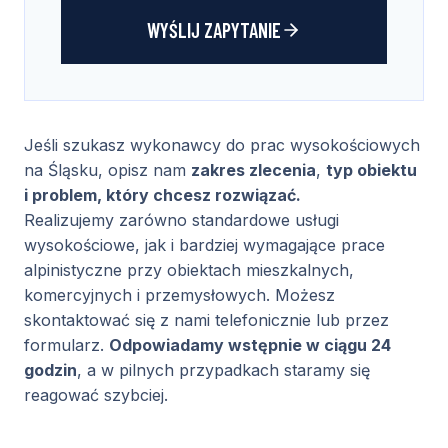
a
WYŚLIJ ZAPYTANIE
n
a
p
r
Jeśli szukasz wykonawcy do prac wysokościowych
z
na Śląsku, opisz nam
zakres zlecenia
,
typ obiektu
e
i problem, który chcesz rozwiązać.
t
Realizujemy zarówno standardowe usługi
w
wysokościowe, jak i bardziej wymagające prace
a
alpinistyczne przy obiektach mieszkalnych,
r
komercyjnych i przemysłowych. Możesz
z
skontaktować się z nami telefonicznie lub przez
a
formularz.
Odpowiadamy wstępnie w ciągu 24
n
godzin
, a w pilnych przypadkach staramy się
i
reagować szybciej.
e
d
a