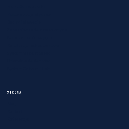
Montaże i rozbiórki
Prace specjalistyczne
Dachy i elewacje
Zabezpieczenia antykorozyjne
Siatki zabezpieczające
Kanalizacja niskoszumowa
System Geberit Silent
Odwodnienia dachów
System Geberit Pluvia
STRONA
Blog
Kontakt
Referencje