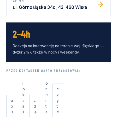
ADRES
ul. Górnośląska 34d, 43-460 Wisła
2–4h
Reakcja na interwencję na terenie woj. śląskiego —
dyżur 24/7, także w nocy i weekendy.
PRZED KONTAKTEM WARTO PRZYGOTOWAĆ:
l
o
o
ri
c
k
e
z
o
a
z
n
y
p
li
d
t
t
is
z
ję
a
e