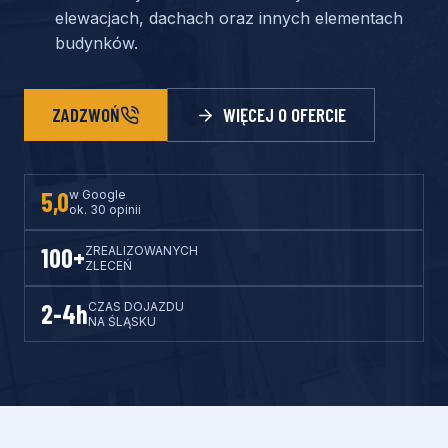
elewacjach, dachach oraz innych elementach
budynków.
ZADZWOŃ
WIĘCEJ O OFERCIE
5,0
w Google
ok. 30 opinii
100+
ZREALIZOWANYCH
ZLECEŃ
2-4h
CZAS DOJAZDU
NA ŚLĄSKU