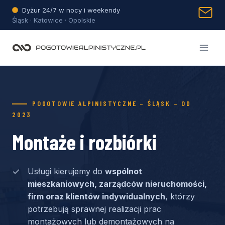
Przejdź
Dyżur 24/7 w nocy i weekendy
do
Śląsk · Katowice · Opolskie
treści
POGOTOWIE ALPINISTYCZNE – ŚLĄSK – OD
2023
Montaże i rozbiórki
Usługi kierujemy do
wspólnot
mieszkaniowych, zarządców nieruchomości,
firm oraz klientów indywidualnych
, którzy
potrzebują sprawnej realizacji prac
montażowych lub demontażowych na